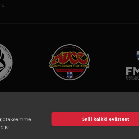
io
Tietosuojaseloste
Tilaus- ja sopimusehdot
Salli kaikki evästeet
tarjotaksemme
e ja