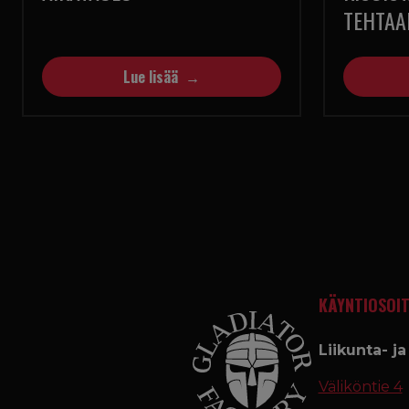
TEHTAA
Lue lisää
KÄYNTIOSOIT
Liikunta- j
Väliköntie 4