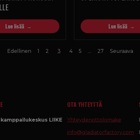
LLE
Lue lisää
Lue lisää
Edellinen
1
2
3
4
5
…
27
Seuraava
E
OTA YHTEYTTÄ
a kamppailukeskus LIIKE
Yhteydenottolomake
info@gladiatorfactory.com