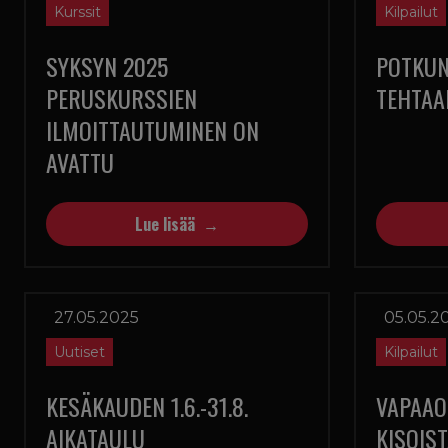
Kurssit
Kilpailut
SYKSYN 2025
POTKUN
PERUSKURSSIEN
TEHTAAL
ILMOITTAUTUMINEN ON
AVATTU
Lue lisää
27.05.2025
05.05.2
Uutiset
Kilpailut
KESÄKAUDEN 1.6.-31.8.
VAPAAO
AIKATAULU
KISOIS