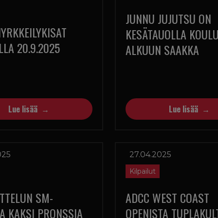
JUNNU JUJUTSU ON
YRKKEILYKISAT
KESÄTAUOLLA KOULU
LA 20.9.2025
ALKUUN SAAKKA
Lue lisää
Lue lisää
025
27.04.2025
Kilpailut
TTELUN SM-
ADCC WEST COAST
TA KAKSI PRONSSIA
OPENISTA TUPLAKUL