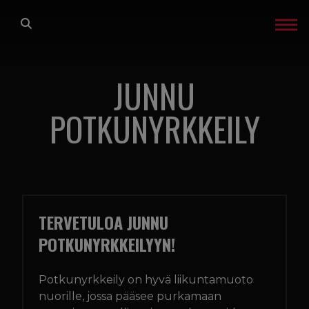
Siirry sisältöön
ETUSIVU
JUNNU
LAJIT
POTKUNYRKKEILY
Vapaaottelu
Brasilialainen jujutsu
Lukkopaini
Potkunyrkkeily
Junnu jujutsu
TERVETULOA JUNNU
Junnu potkunyrkkeily
POTKUNYRKKEILYYN!
Tehtaan tenavat
Potkunyrkkeily on hyvä liikuntamuoto
TREENIT
nuorille, jossa pääsee purkamaan