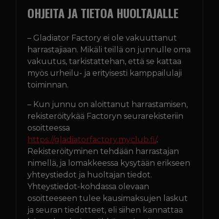
OHJEITA JA TIETOA HUOLTAJALLE
– Gladiator Factory ei ole vakuuttanut
harrastajiaan. Mikäli teillä on junnulle oma
vakuutus, tarkistattehan, että se kattaa
myös urheilu- ja erityisesti kamppailulaji
toiminnan.
– Kun junnu on aloittanut harrastamisen,
rekisteröitykää Factoryn seurarekisteriin
osoitteessa
https://gladiatorfactory.myclub.fi/
.
Rekisteröityminen tehdään harrastajan
nimellä, ja lomakkeessa kysytään erikseen
yhteystiedot ja huoltajan tiedot.
Yhteystiedot-kohdassa olevaan
osoitteeseen tulee kausimaksujen laskut
ja seuran tiedotteet, eli siihen kannattaa