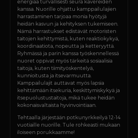
energiaa turvallisesti seura kavereiden
GLADIATOR FACTORY
kanssa. Nuorille ohjattu kamppailulajien
harrastaminen tarjoaa monia hyötyjä
heidän kasvun ja kehityksen tukemiseen.
OTA YHTEYTTÄ
Nämä harrastukset edistävät motoristen
taitojen kehittymistä, kuten reaktiokykyä,
IN ENGLISH
koordinaatiota, nopeutta ja ketteryyttä.
Ryhmässä ja parin kanssa työskennellessä
nuoret oppivat myös tärkeitä sosiaalisia
TREENIKALENTERI
taitoja, kuten tiimityöskentelyä,
kunnioitusta ja itsevarmuutta.
Kamppailulajit auttavat myös lapsia
kehittämään itsekuria, keskittymiskykyä ja
itsepuolustustaitoja, mikä tukee heidän
kokonaisvaltaista hyvinvointiaan.
Tehtaalla järjestään potkunyrkkeilyä 12-14
vuotiaille nuorille. Tule rohkeasti mukaan
iloiseen porukkaamme!