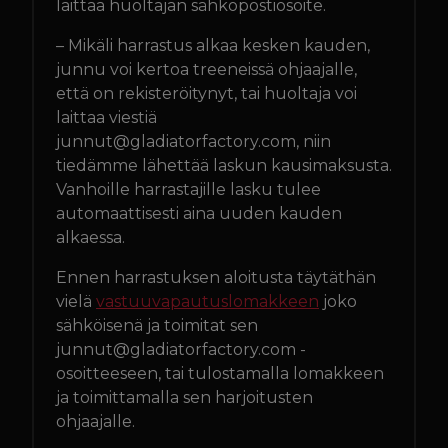
laittaa huoltajan sähköpostiosoite.
– Mikäli harrastus alkaa kesken kauden,
junnu voi kertoa treeneissä ohjaajalle,
että on rekisteröitynyt, tai huoltaja voi
laittaa viestiä
junnut@gladiatorfactory.com, niin
tiedämme lähettää laskun kausimaksusta.
Vanhoille harrastajille lasku tulee
automaattisesti aina uuden kauden
alkaessa.
Ennen harrastuksen aloitusta täytäthän
vielä
vastuuvapautuslomakkeen
joko
sähköisenä ja toimitat sen
junnut@gladiatorfactory.com -
osoitteeseen, tai tulostamalla lomakkeen
ja toimittamalla sen harjoitusten
ohjaajalle.