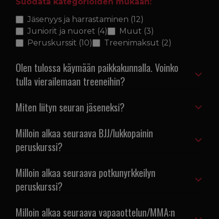
Suodata kategorioiden mukaan:
Jäsenyys ja harrastaminen
(12)
Juniorit ja nuoret
(4)
Muut
(3)
Peruskurssit
(10)
Treenimaksut
(2)
Olen tulossa käymään paikkakunnalla. Voinko
tulla vierailemaan treeneihin?
Miten liityn seuran jäseneksi?
Milloin alkaa seuraava BJJ/lukkopainin
peruskurssi?
Milloin alkaa seuraava potkunyrkkeilyn
peruskurssi?
Milloin alkaa seuraava vapaaottelun/MMA:n