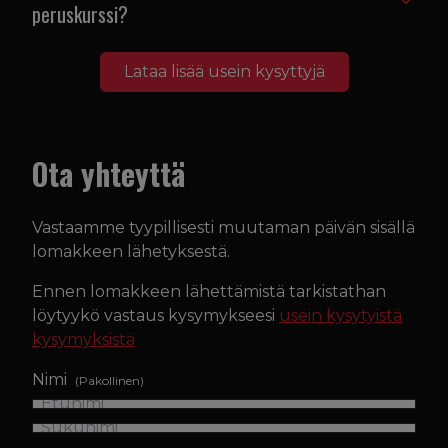
peruskurssi?
Lataa lisää usein kysyttyjä
Ota yhteyttä
Vastaamme tyypillisesti muutaman päivän sisällä
lomakkeen lähetyksestä.
Ennen lomakkeen lähettämistä tarkistathan
löytyykö vastaus kysymykseesi
usein kysytyistä
kysymyksistä
Nimi
(Pakollinen)
Etunimi