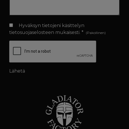
Tietosuojaselosteen hyväksyntä
Hyväksyn tietojeni käsittelyn
(Pakollinen)
tietosuojaselosteen
mukaisesti. *
(Pakollinen)
CAPTCHA
Lähetä