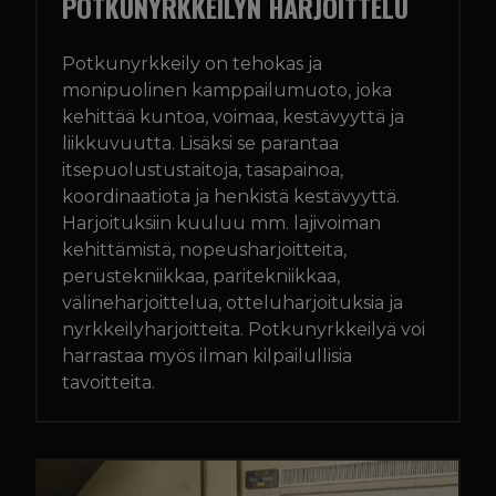
POTKUNYRKKEILYN HARJOITTELU
Potkunyrkkeily on tehokas ja
monipuolinen kamppailumuoto, joka
kehittää kuntoa, voimaa, kestävyyttä ja
liikkuvuutta. Lisäksi se parantaa
itsepuolustustaitoja, tasapainoa,
koordinaatiota ja henkistä kestävyyttä.
Harjoituksiin kuuluu mm. lajivoiman
kehittämistä, nopeusharjoitteita,
perustekniikkaa, paritekniikkaa,
välineharjoittelua, otteluharjoituksia ja
nyrkkeilyharjoitteita. Potkunyrkkeilyä voi
harrastaa myös ilman kilpailullisia
tavoitteita.