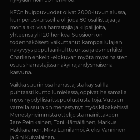
KFCn huippuvuodet olivat 2000-luvun alussa,
kun peruskursseilla oli jopa 80 osallistujaa ja
monia aktiivisia harrastajia ja kilpailijoita,
yhteensä yli 120 henkeä. Suosioon on
todennäköisesti vaikuttanut kamppailulajien
näkyvyys populaarikulttuurissa ja esimerkiksi
Charlien enkelit -elokuvan myötä myös naisten
osuus harrastajissa näkyi räjähdysmäisenä
kasvuna.
Vaikka suurin osa harrastajista käy salilla
puhtaasti kuntoilumielessä, oppivat he samalla
myös hyödyllisiä itsepuolustustaitoja. Vuosien
varrella seura on menestynyt myös kilpakehissä.
Menestyneimmistä ottelijoista mainittakoon
Jere Reinikainen, Toni Hämäläinen, Markus
Hakkarainen, Miika Lumilampi, Aleksi Vanninen
ja Sini Kuivalainen.