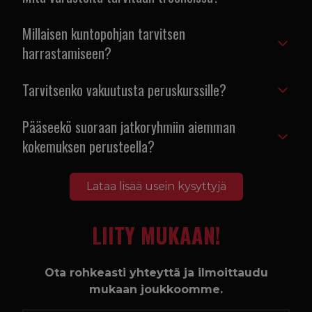
Millaisen kuntopohjan tarvitsen
harrastamiseen?
Tarvitsenko vakuutusta peruskurssille?
Pääseekö suoraan jatkoryhmiin aiemman
kokemuksen perusteella?
Lataa lisää usein kysyttyjä
LIITY MUKAAN!
Ota rohkeasti yhteyttä ja ilmoittaudu
mukaan joukkoomme.