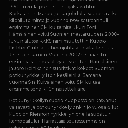
1990-luvulla puheenjohtajaksi vaihtui
Korkalainen Marko, jonka johdolla seurassa alkoi
kilpailutoiminta ja vuonna 1999 seuraan tuli
ensimmäinen SM kultamitali, kun Toni
Hämäläinen voitti Suomen mestaruuden. 2000-
luvun alussa KKKS nimi muutettiin Kuopio
Fighter Club ja puheenjohtajan paikalle nousi
Jere Reinikainen. Vuonna 2002 seuraan tuli
ensimmäiset mustat vyöt, kun Toni Hämäläinen
ja Jere Reinikainen suorittivat kokeet Suomen
potkunyrkkeilyliiton kesäleirillä. Samana
vuonna Sini Kuivalainen voitti SM kultaa
ensimmäisenä KFCn naisottelijana.
Potkunyrkkeilyn suosio Kuopiossa on kasvanut
valtavasti ja potkunyrkkeily onkin jo vuosia ollut
Kuopion Riennon nyrkkeilyn ohella suosituin
kamppailulaji. Harrastajia seurassamme on
nykyään noin 50 henkilöä.