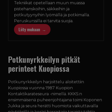
Tekniikat opetellaan muun muassa
pistehanskoihin, säkkeihin ja
potkutyynyihin lyömällä ja potkimalla.
Peruskurssilla ei tarvita suojia.
Liity mukaan
Potkunyrkkeilyn pitkät
perinteet Kuopiossa
Potkunyrkkeilyn harjoittelu aloitettiin
Kuopiossa vuonna 1987 Kuopion
Kontaktikarateseura -nimellä. KKKS:n
ensimmäisenä puheenjohtajana toimi Koponen
Jukka ja seura herätti huomiota vaikuttavalla
näytöksillä ja keräsi harrastajia tasaista tahtia.