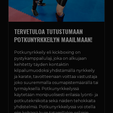
GLADIATOR FACTORY
OTA YHTEYTTÄ
TERVETULOA TUTUSTUMAAN
IN ENGLISH
POTKUNYRKKEILYN MAAILMAAN!
TREENIKALENTERI
Potkunyrkkeily eli kickboxing on
pystykamppailulaji, joka on alkujaan
kehitetty täyden kontaktin
kilpailumuodoksi yhdistämällä nyrkkeily
ja karate, tavoitteenaan voittaa vastustaja
joko suuremmalla osumapistemäärällä tai
tyrmäyksellä. Potkunyrkkeilyssä
käytetään monipuolisesti erilaisia lyönti- ja
potkutekniikoita sekä näiden tehokkaita
yhdistelmiä. Potkunyrkkeilyssä voi otella
niin kehässä kuin tatamillakin erilaisin