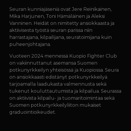
Seuran kunniajäseniä ovat Jere Reinikainen,
Mika Harjunen, Toni Hämäläinen ja Aleksi
Vanninen. Heidät on nimitetty ansiokkaasta ja
aktiivisesta työstä seuran parissa niin
harrastajana, kilpailijana, seuratoimijana kuin
puheenjohtajana.
Vuoteen 2024 mennessä Kuopio Fighter Club
on vakiinnuttanut asemansa Suomen
potkunyrkkeilyn yhteisössä ja Kuopiossa. Seura
on ansiokkaasti edistänyt potkunyrkkeilyä
tarjoamalla laadukasta valmennusta sekä
tukenut kouluttautumista ja kilpailua. Seurassa
on aktiivista kilpailu- ja tuomaritoimintaa sekä
Suomen potkunyrkkeilyliiton mukaiset
graduointioikeudet.