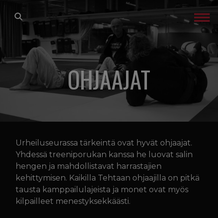
Siirry sisältöön
ETUSIVU
LAJIT
OHJAAJAT
TREENIT
Treenikalenteri
Ohjaajat
Hinnasto
Urheiluseurassa tärkeintä ovat hyvät ohjaajat.
Yhdessä treeniporukan kanssa he luovat salin
Vierailijoille
hengen ja mahdollistavat harrastajien
Kilpailijoille
kehittymisen. Kaikilla Tehtaan ohjaajilla on pitkä
Open mat
tausta kamppailulajeista ja monet ovat myös
kilpailleet menestyksekkäästi.
GLADIATOR FACTORY