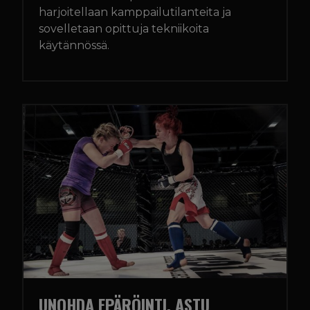
harjoitellaan kamppailutilanteita ja
sovelletaan opittuja tekniikoita
käytännössä.
UNOHDA EPÄRÖINTI, ASTU