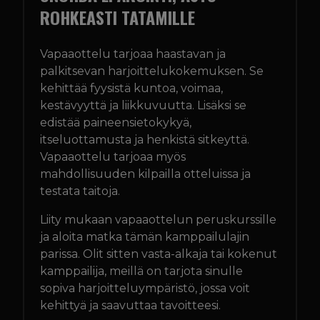
ROHKEASTI TATAMILLE
Vapaaottelu tarjoaa haastavan ja
palkitsevan harjoittelukokemuksen. Se
kehittää fyysistä kuntoa, voimaa,
kestävyyttä ja liikkuvuutta. Lisäksi se
edistää paineensietokykyä,
itseluottamusta ja henkistä sitkeyttä.
Vapaaottelu tarjoaa myös
mahdollisuuden kilpailla otteluissa ja
testata taitoja.
Liity mukaan vapaaottelun peruskurssille
ja aloita matka tämän kamppailulajin
parissa. Olit sitten vasta-alkaja tai kokenut
kamppailija, meillä on tarjota sinulle
sopiva harjoitteluympäristö, jossa voit
kehittyä ja saavuttaa tavoitteesi.