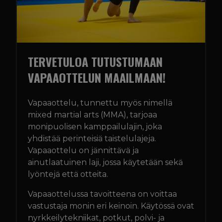
GLADIATOR FACTORY
OTA YHTEYTTÄ
TERVETULOA TUTUSTUMAAN
IN ENGLISH
VAPAAOTTELUN MAAILMAAN!
TREENIKALENTERI
Vapaaottelu, tunnettu myös nimellä
mixed martial arts (MMA), tarjoaa
monipuolisen kamppailulajin, joka
yhdistää perinteisiä taistelulajeja.
Vapaaottelu on jännittävä ja
ainutlaatuinen laji, jossa käytetään sekä
lyöntejä että otteita.
Vapaaottelussa tavoitteena on voittaa
vastustaja monin eri keinoin. Käytössä ovat
nyrkkeilytekniikat, potkut, polvi- ja