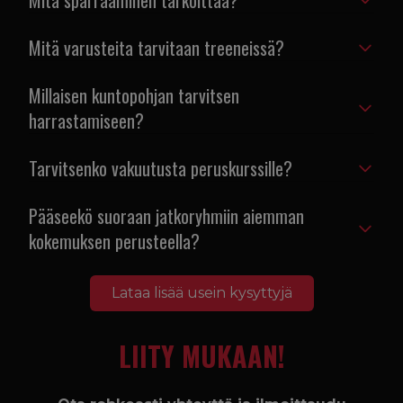
Mitä sparraaminen tarkoittaa?
Mitä varusteita tarvitaan treeneissä?
Millaisen kuntopohjan tarvitsen
harrastamiseen?
Tarvitsenko vakuutusta peruskurssille?
Pääseekö suoraan jatkoryhmiin aiemman
kokemuksen perusteella?
Lataa lisää usein kysyttyjä
LIITY MUKAAN!