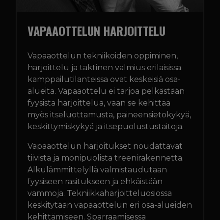
VAPAAOTTELUN HARJOITTELU
Vapaaottelun tekniikoiden oppiminen,
harjoittelu ja taktinen valmius erilaisissa
kamppailutilanteissa ovat keskeisiä osa-
alueita. Vapaaottelu ei tarjoa pelkästään
fyysistä harjoittelua, vaan se kehittää
myös itseluottamusta, paineensietokykyä,
keskittymiskykyä ja itsepuolustustaitoja.
Vapaaottelun harjoitukset noudattavat
tiivistä ja monipuolista treenirakennetta.
Alkulämmittelyllä valmistaudutaan
fyysiseen rasitukseen ja ehkäistään
vammoja. Tekniikkaharjoitteluosiossa
keskitytään vapaaottelun eri osa-alueiden
kehittämiseen. Sparraamisessa