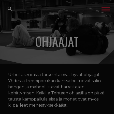
Siirry sisältöön
ETUSIVU
LAJIT
OHJAAJAT
TREENIT
GLADIATOR FACTORY
Urheiluseurassa tärkeintä ovat hyvät ohjaajat.
OTA YHTEYTTÄ
Yhdessä treeniporukan kanssa he luovat salin
hengen ja mahdollistavat harrastajien
IN ENGLISH
kehittymisen. Kaikilla Tehtaan ohjaajilla on pitkä
tausta kamppailulajeista ja monet ovat myös
kilpailleet menestyksekkäästi.
TREENIKALENTERI