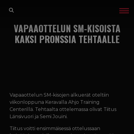
Siirry sisältöön
ETUSIVU
VAPAAOTTELUN SM-KISOISTA
KAKSI PRONSSIA TEHTAALLE
LAJIT
TREENIT
GLADIATOR FACTORY
OTA YHTEYTTÄ
Vapaaottelun SM-kisojen alkuerät oteltiin
viikonloppuna Keravalla Ahjo Training
IN ENGLISH
Centerillä. Tehtaalta ottelemassa olivat Tiitus
Länsivuori ja Semi Jouini.
TREENIKALENTERI
Tiitus voitti ensimmäisessä ottelussaan