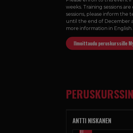
weeks. Training sessions ar
sessions, please inform the t
until the end of December a
more information in English.
Ilmoittaudu peruskurssille M
PERUSKURSSIN
ANTTI NISKANEN