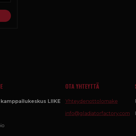
E
OTA YHTEYTTÄ
a kamppailukeskus LIIKE
Yhteydenottolomake
info@gladiatorfactory.com
io