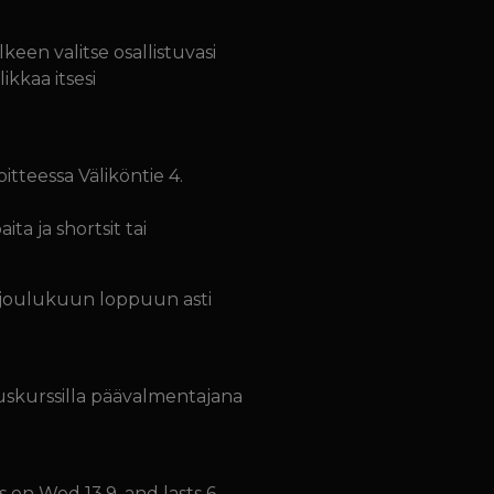
lkeen valitse osallistuvasi
kkaa itsesi
itteessa Väliköntie 4.
ta ja shortsit tai
i joulukuun loppuun asti
skurssilla päävalmentajana
s on Wed 13.9. and lasts 6