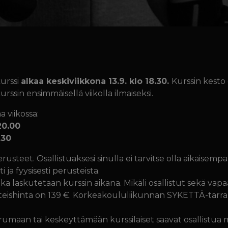
urssi
alkaa keskiviikkona 13.9. klo 18.30.
Kurssin kesto 
urssin ensimmäisellä viikolla ilmaiseksi.
a viikossa:
20.00
.30
perusteet. Osallistuaksesi sinulla ei tarvitse olla aikaise
 ja fyysisesti perusteista.
oka laskutetaan kurssin aikana. Mikäli osallistut sekä vapa
teishinta on 139 €. Korkeakoululiikunnan SYKETTÄ-tarral
perumaan tai keskeyttämään kurssilaiset saavat osallistua