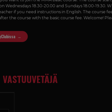
e on Wednesdays 18.30-20.00 and Sundays 18.00-19.30. 
eacher if you need instructions in English. The course fee
fter the course with the basic course fee. Welcome! Ple
yClubissa
 VASTUUVETÄJÄ