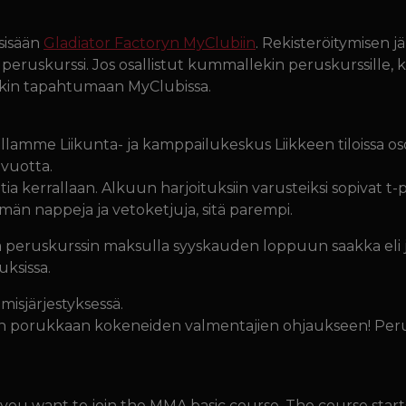
sisään
Gladiator Factoryn MyClubiin
. Rekisteröitymisen jä
uskurssi. Jos osallistut kummallekin peruskurssille, kli
kin tapahtumaan MyClubissa.
illamme Liikunta- ja kamppailukeskus Liikkeen tiloissa oso
 vuotta.
ia kerrallaan. Alkuun harjoituksiin varusteiksi sopivat t-pai
än nappeja ja vetoketjuja, sitä parempi.
ta peruskurssin maksulla syyskauden loppuun saakka el
uksissa.
misjärjestyksessä.
n porukkaan kokeneiden valmentajien ohjaukseen! Peru
f you want to join the MMA basic course. The course start