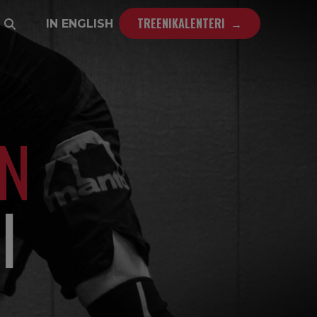
TREENIKALENTERI
IN ENGLISH
N
I