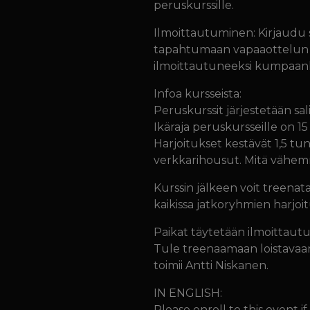
peruskurssille.
Ilmoittautuminen: Kirjaudu 
tapahtumaan vapaaottelun per
ilmoittautuneeksi kumpaan
Infoa kursseista:
Peruskurssit järjestetään sal
Ikäraja peruskursseille on 15
Harjoitukset kestävät 1,5 tunt
verkkarihousut. Mitä vähemm
Kurssin jälkeen voit treena
kaikissa jatkoryhmien harjoit
Paikat täytetään ilmoittautu
Tule treenaamaan loistavaa
toimii Antti Niskanen.
IN ENGLISH:
Please enroll to this event i