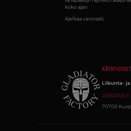
länsipäädyn ajoreitti sisäpih
koko ajan.
Ajelkaa varovasti.
KÄYNTIOSOIT
Liikunta- j
Väliköntie 4
70700 Kuop