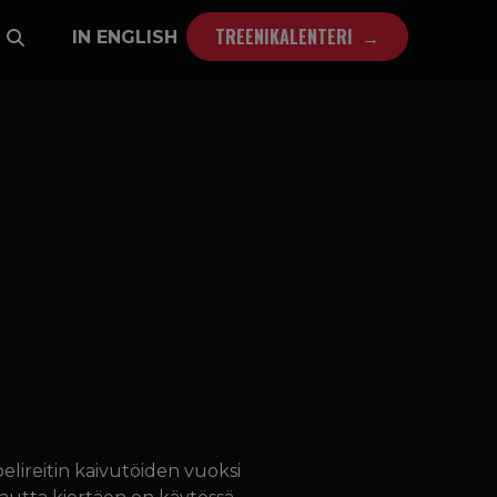
TREENIKALENTERI
IN ENGLISH
lireitin kaivutöiden vuoksi