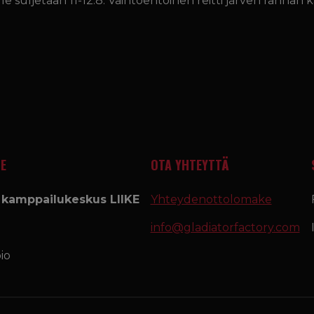
alle suljetaan 11-12.8. Vaihtoehtoinen reitti järven rannan
E
OTA YHTEYTTÄ
a kamppailukeskus LIIKE
Yhteydenottolomake
info@gladiatorfactory.com
io