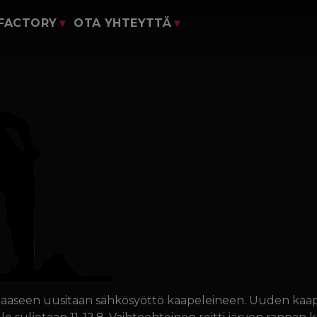
yClubiin
 FACTORY
OTA YHTEYTTÄ
Liity mukaan
ili
Lomakkeet
auppa
o Juho.And
aaseen uusitaan sähkösyöttö kaapeleineen. Uuden kaape