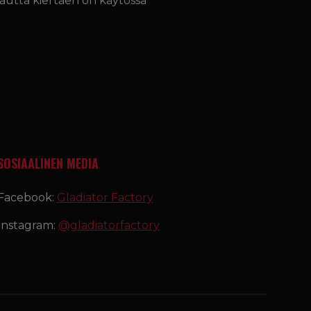
 kautta kiertäen on käytössä
SOSIAALINEN MEDIA
Facebook:
Gladiator Factory
Instagram:
@gladiatorfactory