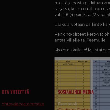
miestä ja naista palkitaan v
sarjassa, koska naisilla on u
väh. 28 (4 painikisaa/2 vaparik
Lisäksi arvotaan palkinto ka
Ranking-pisteet kertyvät oh
antaa Villelle tai Teemulle.
Kisaintoa kaikille! Muistatha
OTA YHTEYTTÄ
SOSIAALINEN MEDIA
Yhteydenottolomake
Facebook:
Gladiator Factory