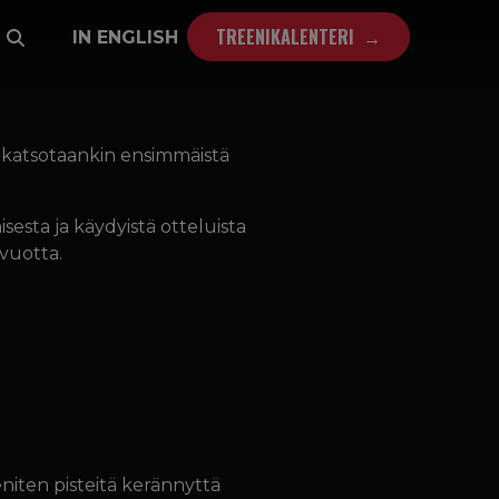
TREENIKALENTERI
IN ENGLISH
na katsotaankin ensimmäistä
isesta ja käydyistä otteluista
 vuotta.
 eniten pisteitä kerännyttä