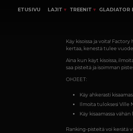
Ohjaajat
Siirry sisältöön
Lukkopaini
Kirjaudu M
ETUSIVU
LAJIT
TREENIT
GLADIATOR
Hinnasto
Potkunyrkkeily
Oma t
Vierailijoille
Junnu jujutsu
Verkkok
Kilpailijoille
Junnu
Käy kisoissa ja voita! Facto
Vaatemallist
potkunyrkkeily
kertaa, kenestä tulee vuode
Open mat
Tehtaan
Aina kun käyt kisoissa, ilmoit
tenavat
saa pisteitä ja isoimman pis
OHJEET:
Käy ahkerasti kisaamass
Ilmoita tuloksesi Ville
Käy kisaamassa vähän l
Ranking-pisteitä voi kerätä v