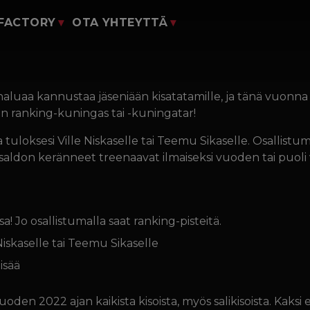
yClubiin
 FACTORY
OTA YHTEYTTÄ
Liity mukaan
ili
Lomakkeet
auppa
ry haluaa kannustaa jäseniään kisatatamille, ja tänä vuon
o Juho.And
n ranking-kuningas tai -kuningatar!
a tuloksesi Ville Niskaselle tai Teemu Sikaselle. Osallistum
tesaldon keränneet treenaavat ilmaiseksi vuoden tai puoli
a! Jo osallistumalla saat ranking-pisteitä.
 Niskaselle tai Teemu Sikaselle
isää
uoden 2022 ajan kaikista kisoista, myös salikisoista. Kaksi