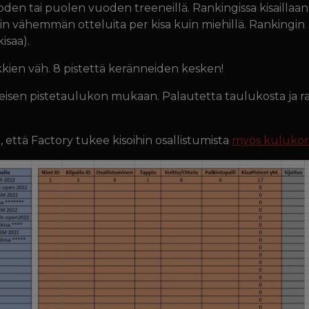
uoden tai puolen vuoden treeneillä. Rankingissa kisaillaa
sein vähemmän otteluita per kisa kuin miehillä. Rankingin 
isaa).
ikkien väh. 8 pistettä keränneiden kesken!
eisen pistetaulukon mukaan. Palautetta taulukosta ja r
n, että Factory tukee kisoihin osallistumista
myös kulukor