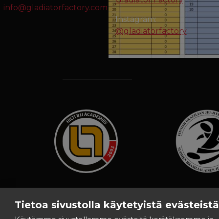
info@gladiatorfactory.com
Instagram:
@gladiatorfactory
Tietoa sivustolla käytetyistä evästeistä