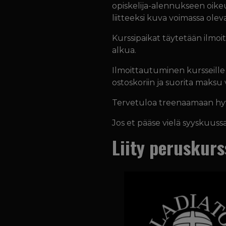
opiskelija-alennukseen oike
liitteeksi kuva voimassa oleva
Kurssipaikat täytetään ilmo
alkua.
Ilmoittautuminen kursseill
ostoskoriin ja suorita maks
Tervetuloa treenaamaan hy
Jos et pääse vielä syyskuus
Liity peruskurs