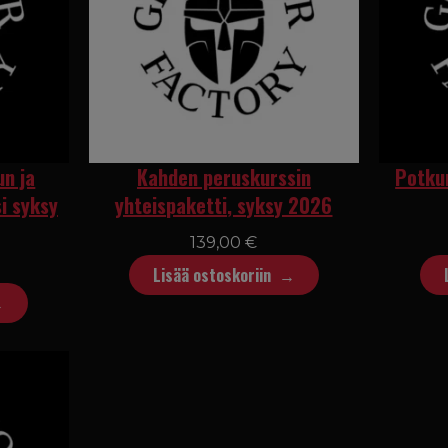
un ja
Kahden peruskurssin
Potku
i syksy
yhteispaketti, syksy 2026
139,00
€
Lisää ostoskoriin