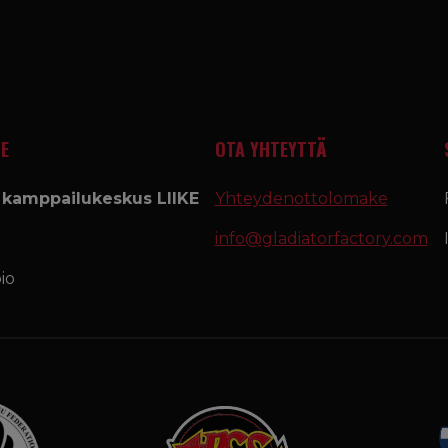
E
OTA YHTEYTTÄ
a kamppailukeskus LIIKE
Yhteydenottolomake
info@gladiatorfactory.com
io