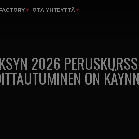
yClubiin
 FACTORY
OTA YHTEYTTÄ
Liity mukaan
ili
Lomakkeet
auppa
o Juho.And
KSYN 2026 PERUSKURSS
OITTAUTUMINEN ON KÄYNN