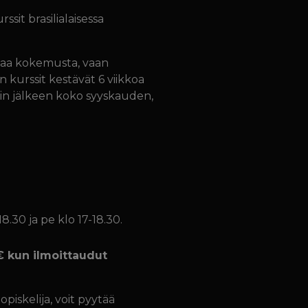
it brasilialaisessa
empaa kokemusta, vaan
n kurssit kestävät 6 viikkoa
sin jälkeen koko syyskauden,
18.30 ja pe klo 17-18.30.
 € kun ilmoittaudut
 opiskelija, voit pyytää