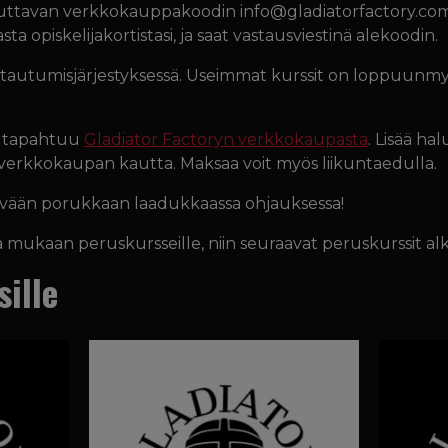
uttavan verkkokauppakoodin info@gladiatorfactory.com -sä
sta opiskelijakortistasi, ja saat vastausviestinä alekoodin.
ittautumisjärjestyksessä. Useimmat kurssit on loppuunmy
e tapahtuu
Gladiator Factoryn verkkokaupasta
. Lisää ha
u verkkokaupan kautta. Maksaa voit myös liikuntaedulla.
vään porukkaan laadukkaassa ohjauksessa!
sa mukaan peruskursseille, niin seuraavat peruskurssit 
sille