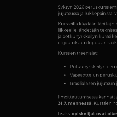
Syksyn 2026 peruskurssiemme
jujutsussa ja lukkopainissa,
Kursseilla käydään läpi lajin
liikkeelle lähdetään teknises
ja potkunyrkkeilyn kurssi ke
eli joulukuun loppuun saak
Kurssien treeniajat:
Potkunyrkkeilyn perusku
Vapaaottelun peruskurssi
Brasilialaisen jujutsun 
Ilmoittautumisessa kannattaa
31.7.
mennessä.
Kurssien no
Lisäksi
opiskelijat ovat oi