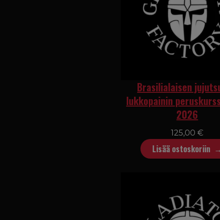
Brasilialaisen jujuts
lukkopainin peruskurss
2026
125,00
€
Lisää ostoskoriin