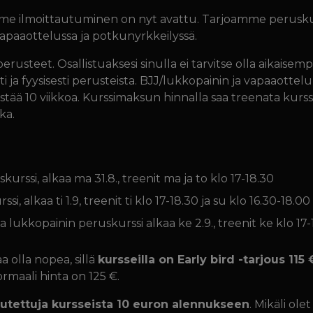
 ilmoittautuminen on nyt avattu. Tarjoamme peruskurss
 vapaaottelussa ja potkunyrkkeilyssä.
 perusteet. Osallistuaksesi sinulla ei tarvitse olla aikais
ti ja fyysisesti perusteista. BJJ/lukkopainin ja vapaaottelu
stää 10 viikkoa. Kurssimaksun hinnalla saa treenata kurs
ka.
rssi, alkaa ma 31.8., treenit ma ja to klo 17-18.30
, alkaa ti 1.9, treenit ti klo 17-18.30 ja su klo 16.30-18.00
ja lukkopainin peruskurssi alkaa ke 2.9., treenit ke klo 17-
 olla nopea, sillä
kursseilla on Early bird -tarjous 115
rmaali hinta on 125 €.
keutettuja kursseista 10 euron alennukseen
. Mikäli olet