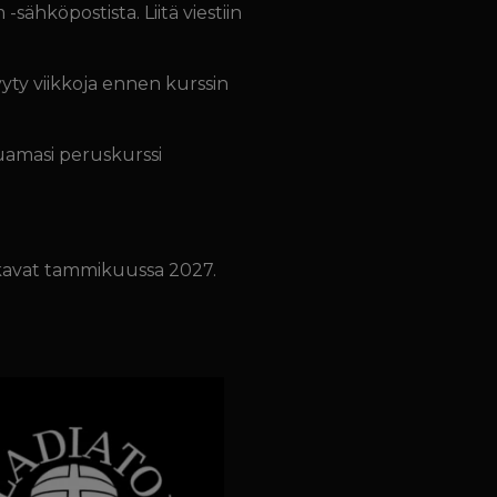
hköpostista. Liitä viestiin
yty viikkoja ennen kurssin
luamasi peruskurssi
alkavat tammikuussa 2027.