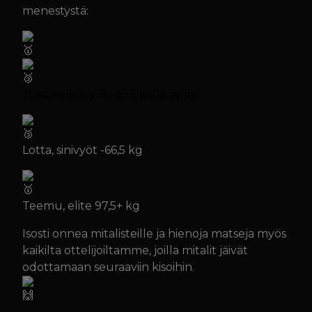
menestystä:
Jussi, valkovyöt -85,5 kg ja avoin
Lotta, sinivyöt -66,5 kg
Teemu, elite 97,5+ kg
Isosti onnea mitalisteille ja hienoja matseja myös
kaikilta ottelijoiltamme, joilla mitalit jäivät
odottamaan seuraaviin kisoihin.