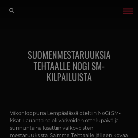
Siirry sisältöön
ETUSIVU
LAJIT
SUOMENMESTARUUKSIA
TREENIT
TEHTAALLE NOGI SM-
KILPAILUISTA
GLADIATOR FACTORY
OTA YHTEYTTÄ
IN ENGLISH
Viikonloppuna Lempäälässä oteltiin NoGi SM-
kisat. Lauantaina oli värivöiden ottelupäivä ja
sunnuntaina kisattiin valkovöisten
TREENIKALENTERI
mestaruuksista. Saimme Tehtaalle jälleen kovaa