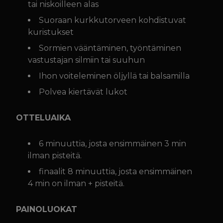
tai niskoilleen alas
Suoraan kurkkutorveen kohdistuvat
kuristukset
Sormien vääntäminen, työntäminen
vastustajan silmiin tai suuhun
Ihon voiteleminen öljyllä tai balsamilla
Polvea kiertävät lukot
OTTELUAIKA
6 minuuttia, josta ensimmäinen 3 min
ilman pisteitä.
finaalit 8 minuuttia, josta ensimmäinen
4 min on ilman + pisteitä.
PAINOLUOKAT