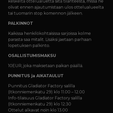
keskeltä ottelualuetta siitä tilanteesta, missä he
olivat ennen ajautumistaan ulos ottelualueelta
tai tuomarin stop komennon jälkeen.
PALKINNOT
Kaikissa henkilökohtaisissa sarjoissa kolme
parasta saa mitalit. Lisäksi jaetaan parhaan
lopetuksen palkinto.
OSALLISTUMISMAKSU
10EUR, joka maksetaan paikan päällä.
PUNNITUS ja AIKATAULUT
Punnitus Gladiator Factory salilla
(Itkonniemenkatu 29) klo 11.00 – 12.00
Info-tilaisuus Gladiator Factory salilla
(Itkonniemenkatu 29) klo 12:30
Ottelut alkavat noin klo 13.00