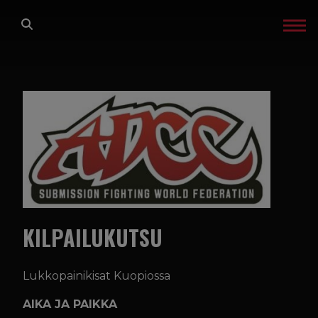
Siirry sisältöön
ETUSIVU
LAJIT
TREENIT
GLADIATOR FACTORY
OTA YHTEYTTÄ
KILPAILUKUTSU
IN ENGLISH
Lukkopainikisat Kuopiossa
TREENIKALENTERI
AIKA JA PAIKKA