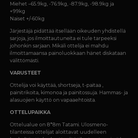
Miehet –65.9kg, -76.9kg, -87.9kg, -98.9kg ja
+99kg
Naiset +/-60kg
Järjestäjä pidättää itsellään oikeuden yhdistellä
sarjoja, jos ilmoittautuneita ei tule tarpeeksi
johonkin sarjaan. Mikäli ottelija ei mahdu
ilmoittamaansa painoluokkaan hänet diskataan
välittömästi.
VARUSTEET
Ottelija voi käyttää, shortseja, t-paitaa ,
painitrikoita, kimonoa ja painitossuja. Hammas- ja
alasuojien käyttö on vapaaehtoista.
OTTELUPAIKKA
Ottelualue on 8*8m Tatami. Ulosmeno-
tilanteissa ottelijat aloittavat uudelleen