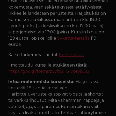
Osallistuaksesi sinulla ei tarvitse olla aikaisempaa
kokemusta, vaan sekä teknisesti että fyysisesti
liikkeelle lähdetään perusteista. Harjoituksia on
kolme kertaa viikossa: maanantaisin klo 18:30
(lyönti-potku) ja keskiviikkoisin klo 17:00 (paini)
ja perjantaisin klo 17:00 (paini).
Kurssin hinta on
129 euroa ; opiskelijoille
Sykettä-tarralla
119
euroa.
Katso tarkemmat tiedot
fb-eventistä
.
Ilmoittaudu kurssille etukäteen tästä:
https://goo.gl/forms/
zWltBlIGI7pryjLO2
Infoa molemmista kursseista:
Harjoitukset
kestävät 1.5 tuntia kerrallaan.
Harjoitteluvarusteiksi sopivat t-paita ja shortsit
tai verkkarihousut. Mitä vähemmän nappeja ja
vetoketjuja, sitä parempi. Kurssin aikana voit
käyttää lisäksi punttisalia Tehtaan jatkoryhmien