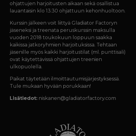
ohjattujen harjoitusten aikaan sekä osallistua
lauantaisin klo 13:30 ohjattuun kehonhuoltoon.
Kurssin jälkeen voit liittyä Gladiator Factoryn
jäseneksi ja treenata peruskurssin maksulla
vuoden 2018 toukokuun loppuun saakka
kaikissa jatkoryhmien harjoituksissa. Tehtaan
jäsenille myös kaikki harjoitustilat (ml. punttisali)
ovat käytettävissä ohjattujen treenien
ulkopuolella.
Paikat täytetään ilmoittautumisjärjestykses
sä.
Tule mukaan hyvään porukkaan!
Lisätiedot:
niskanen@gladiatorfactory.
com