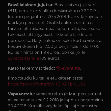
Brasilialainen jujutsu:
Brasilialaisen jiujitsun
(BJJ) peruskurssi alkaa keskiviikkona 7.2.2017 ja
loppuu perjantaina 20.4.2018. Kurssilla käydään
läpi lajin perusteet. Osallistuaksesi sinulla ei
tarvitse olla aikaisempaa kokemusta, vaan sekä
teknisesti että fyysisesti liikkeelle lähdetään
perusteista. Harjoituksia on kaksi kertaa viikossa:
keskiviikkoisin klo 17:00 ja perjantaisin klo 17:00.
Kurssin hinta on 119 euroa ; opiskelijoille
Sykettä-tarralla
109 euroa.
Katso tarkemmat tiedot
fb-eventistä
.
Ilmoittaudu kurssille etukäteen tästä:
https://goo.gl/forms/
zWltBlIGI7pryjLO2
Vapaaottelu:
Vapaaottelun (MMA) peruskurssi
alkaa maanataina 5.2.2018 ja loppuu perjantaina
20.4.2018. Kurssilla käydään läpi lajin perusteet.