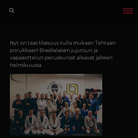
Siirry sisältöön
ETUSIVU
LAJIT
Nyt on taas tilaisuus tulla mukaan Tehtaan
porukkaan! Brasilialaisen jujutsun ja
vapaaottelun peruskurssit alkavat jälleen
TREENIT
helmikuussa.
GLADIATOR FACTORY
OTA YHTEYTTÄ
IN ENGLISH
TREENIKALENTERI