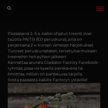
Siirry sisältöön
ETUSIVU
LAJIT
Pääsiäisenä 2.-5.4. kaikki ohjatut treenit ovat
tauolla PAITSI BJJ peruskurssi, jolla on
perjantaina 2.4. kurssin viimeiset harjoitukset.
TREENIT
Tuoreet peruskurssilaiset, tervetuloa mukaan
treeneihin heti pyhien jälkeen!
GLADIATOR FACTORY
Kannattaa seurata
Gladiator Factory Facebook-
ryhmää
, jossa voi kysellä painikaveria tai
OTA YHTEYTTÄ
ilmoittaa, milloin on painiseuraa tarjolla.
Iloista pääsiäistä kaikille Factoryn ystäville!
IN ENGLISH
TREENIKALENTERI