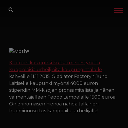
Siirry sisältöön
ETUSIVU
LAJIT
TREENIT
Kuopion kaupunki kutsui menestyneitä
kuopiolaisia urheilijoita kaupungintalolle
GLADIATOR FACTORY
kahveille 11.11.2015. Gladiator Factoryn Juho
Laitiselle kaupunki myönsi 4000 euron
OTA YHTEYTTÄ
stipendin MM-kisojen pronssimitalista ja hänen
valmentajalleen Teppo Lampelalle 1500 euroa.
IN ENGLISH
On erinomaisen hienoa nähdä tällainen
huomionosoitus kamppailu-urheilijalle!
TREENIKALENTERI