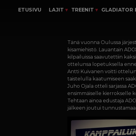
Ohjaajat
Siirry sisältöön
Lukkopaini
Kirjaudu M
ETUSIVU
LAJIT
TREENIT
GLADIATOR
Hinnasto
Potkunyrkkeily
Oma t
Vierailijoille
Junnu jujutsu
Verkkok
Kilpailijoille
Junnu
Tänä vuonna Oulussa järjest
Vaatemallist
potkunyrkkeily
kisamiehistö. Lauantain ADC
Open mat
kilpailuissa saavutettiin ka
Tehtaan
ottelunsa lopetuksella ennen 
tenavat
Antti Kuivanen voitti otteluns
taistelulla kaatumiseen saak
Juho Ojala otteli sarjassa A
ensimmäiselle kierrokselle 
Tehtaan ainoa edustaja ADCC 
jälkeen joutui tunnustama