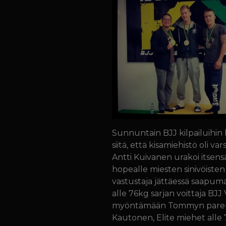
Sunnuntain BJJ kilpailuihin
siitä, että kisamiehistö ol
Antti Kuivanen urakoi itsensä 
hopealle miesten sinivöisten
vastustaja jättäessä saapumat
alle 76kg sarjan voittaja BJ
myöntämään Tommyn paremmaksi
Kautonen, Elite miehet alle 7