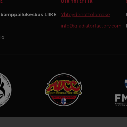
E
OTA YHTEYTTÄ
a kamppailukeskus LIIKE
Yhteydenottolomake
info@gladiatorfactory.com
io