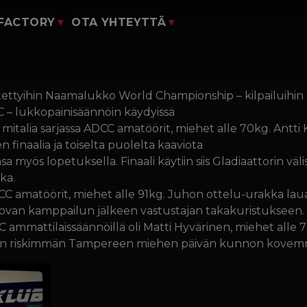
yClubiin
 FACTORY
OTA YHTEYTTÄ
Liity mukaan
ili
Lomakkeet
auppa
ettyihin Naamalukko World Championship – kilpailuihin 
o Juho.And
C – lukkopainisäännöin käydyissä
ksi mitalia sarjassa ADCC amatöörit, miehet alle 70kg. Ant
finaalia ja toiselta puolelta kaaviota
a myös lopetuksella. Finaali käytiin siis Gladiaattorin välis
ka.
DCC amatöörit, miehet alle 91kg. Juhon ottelu-urakka laua
kovan kamppailun jälkeen vastustajan takakuristukseen.
ammattilaissäännöillä oli Matti Hyvärinen, miehet alle 7
an riskimmän Tampereen miehen päivän kunnon kovemm