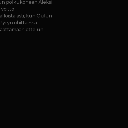
ulun polkukoneen Aleksi
 voitto
alloista asti, kun Oulun
Pyryn ohittaessa
 päättämään ottelun