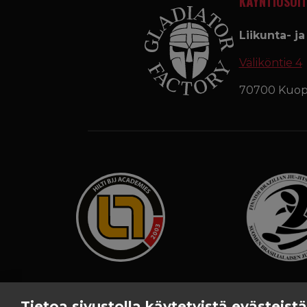
KÄYNTIOSOIT
Liikunta- j
Väliköntie 4
70700 Kuop
Tietoa sivustolla käytetyistä evästeistä