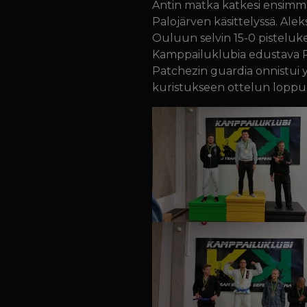
Antin matka katkesi ensimmäi
Palojärven käsittelyssä. Aleks
Ouluun selvin 15-0 pistelukem
Kamppailuklubia edustava Pa
Patchezin guardia onnistui 
kuristukseen ottelun loppu