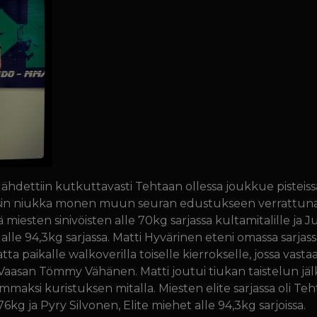
 lähdettiin kutkuttavasti Tehtaan ollessa joukkue pistei
i varsin niukka monen muun seuran edustukseen verrattuna
miesten sinivöisten alle 70kg sarjassa kultamitalille ja Ju
 alle 94,3kg sarjassa. Matti Hyvärinen eteni omassa sarjas
ta paikalle walkoverilla toiselle kierrokselle, jossa vasta
J Vaasan Tömmy Vähänen. Matti joutui tiukan taistelun jä
 kuristuksen mitalla. Miesten elite sarjassa oli Tehtaa
6kg ja Pyry Silvonen, Elite miehet alle 94,3kg sarjoissa.