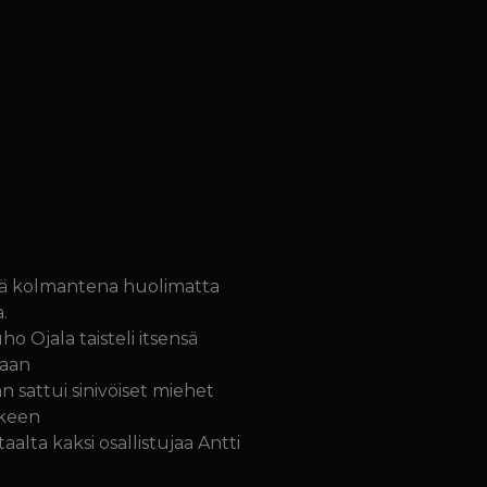
ssä kolmantena huolimatta
.
ho Ojala taisteli itsensä
saan
an sattui sinivöiset miehet
lkeen
lta kaksi osallistujaa Antti