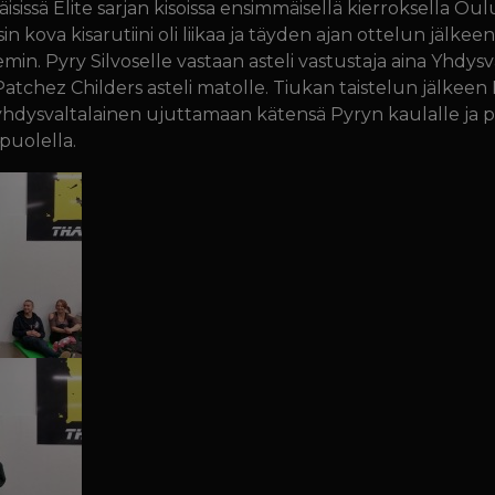
sissä Elite sarjan kisoissa ensimmäisellä kierroksella O
in kova kisarutiini oli liikaa ja täyden ajan ottelun jälkeen
in. Pyry Silvoselle vastaan asteli vastustaja aina Yhdysv
tchez Childers asteli matolle. Tiukan taistelun jälkeen 
yhdysvaltalainen ujuttamaan kätensä Pyryn kaulalle ja
puolella.