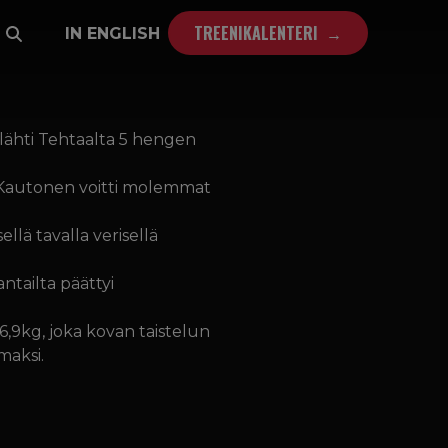
TREENIKALENTERI
IN ENGLISH
lähti Tehtaalta 5 hengen
ti Kautonen voitti molemmat
ellä tavalla verisellä
ntailta päättyi
6,9kg, joka kovan taistelun
aksi.