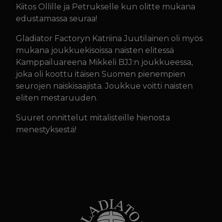
Kiitos Ollille ja Petrukselle kun olitte mukana
edustamassa seuraa!
Gladiator Factoryn Katriina Juutilainen oli myös
mukana joukkuekisoissa naisten elitessä
Kamppailuareena Mikkeli BJJ:n joukkueessa,
joka oli koottu itäisen Suomen pienempien
seurojen naiskisaajista. Joukkue voitti naisten
eliten mestaruuden.
Suuret onnittelut mitalisteille hienosta
menestyksestä!