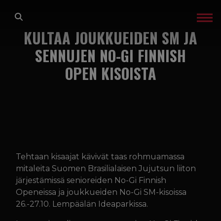
Siirry sisältöön
KULTAA JOUKKUEIDEN SM JA
ETUSIVU
SENNUJEN NO-GI FINNISH
LAJIT
OPEN KISOISTA
TREENIT
GLADIATOR FACTORY
OTA YHTEYTTÄ
Tehtaan kisaajat kävivät taas rohmuamassa
mitaleita Suomen Brasilialaisen Jujutsun liiton
IN ENGLISH
järjestämissä senioreiden No-Gi Finnish
Openeissa ja joukkueiden No-Gi SM-kisoissa
26.-27.10. Lempäälän Ideaparkissa.
TREENIKALENTERI