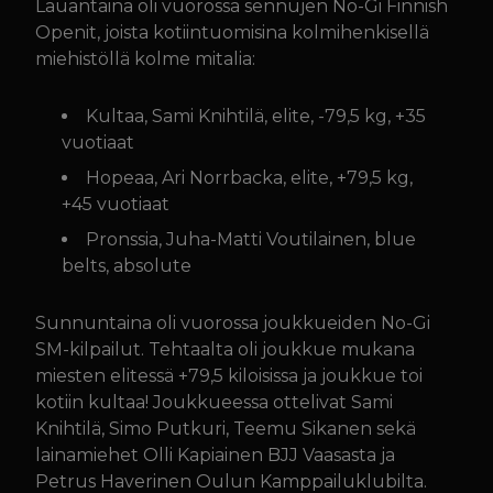
Lauantaina oli vuorossa sennujen No-Gi Finnish
Openit, joista kotiintuomisina kolmihenkisellä
miehistöllä kolme mitalia:
Kultaa, Sami Knihtilä, elite, -79,5 kg, +35
vuotiaat
Hopeaa, Ari Norrbacka, elite, +79,5 kg,
+45 vuotiaat
Pronssia, Juha-Matti Voutilainen, blue
belts, absolute
Sunnuntaina oli vuorossa joukkueiden No-Gi
SM-kilpailut. Tehtaalta oli joukkue mukana
miesten elitessä +79,5 kiloisissa ja joukkue toi
kotiin kultaa! Joukkueessa ottelivat Sami
Knihtilä, Simo Putkuri, Teemu Sikanen sekä
lainamiehet Olli Kapiainen BJJ Vaasasta ja
Petrus Haverinen Oulun Kamppailuklubilta.