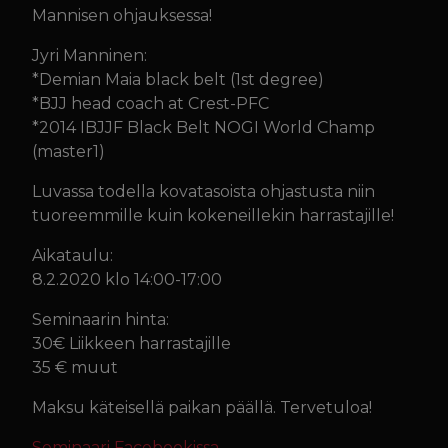
Mannisen ohjauksessa!
Jyri Manninen:
*Demian Maia black belt (1st degree)
*BJJ head coach at Crest-PFC
*2014 IBJJF Black Belt NOGI World Champ
(master1)
Luvassa todella kovatasoista ohjastusta niin
tuoreemmille kuin kokeneillekin harrastajille!
Aikataulu:
8.2.2020 klo 14:00-17:00
Seminaarin hinta:
30€ Liikkeen harrastajille
35 € muut
Maksu käteisellä paikan päällä. Tervetuloa!
Seminaari Facebookissa