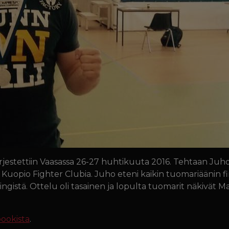
jestettiin Vaasassa 26-27 huhtikuuta 2016. Tehtaan Juho L
ti Kuopio Fighter Clubia. Juho eteni kaikin tuomariäänin fin
gistä. Ottelu oli tasainen ja lopulta tuomarit näkivät 
ookista
.