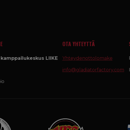
E
OTA YHTEYTTÄ
a kamppailukeskus LIIKE
Yhteydenottolomake
info@gladiatorfactory.com
io