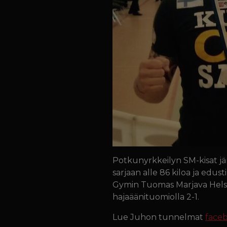
Potkunyrkkeilyn SM-kisat jär
sarjaan alle 86 kiloa ja edus
Gymin Tuomas Marjava Helsin
hajaäänituomiolla 2-1.
Lue Juhon tunnelmat
faceb