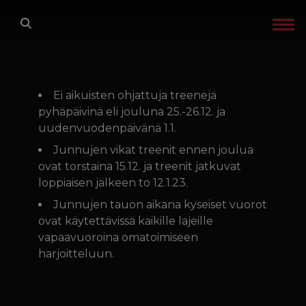
Siirry sisältöön
ETUSIVU
LAJIT
Ei aikuisten ohjattuja treenejä
pyhäpäivinä eli jouluna 25.-26.12. ja
uudenvuodenpäivänä 1.1.
TREENIT
Junnujen vikat treenit ennen joulua
ovat torstaina 15.12. ja treenit jatkuvat
GLADIATOR FACTORY
loppiaisen jälkeen to 12.1.23.
Junnujen tauon aikana kyseiset vuorot
OTA YHTEYTTÄ
ovat käytettävissä kaikille lajeille
vapaavuoroina omatoimiseen
IN ENGLISH
harjoitteluun.
TREENIKALENTERI