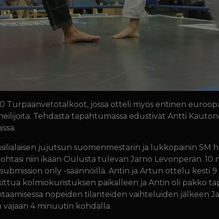
7.10 Turpaanvetotalkoot, jossa otteli myös entinen euroop
lijoita. Tehdasta tapahtumassa edustivat Antti Kautonen
issa.
asilialaisen jujutsun suomenmestarin ja lukkopainin SM h
ohtasi niin ikään Oulusta tulevan Jarno Levonperän. 10 m
n submission only -säännöillä. Antin ja Artun ottelu kesti 9
kittua kolmiokuristuksen paikalleen ja Antin oli pakko 
ohtaamisessa nopeiden tilanteiden vaihteluiden jälkeen J
 vajaan 4 minuutin kohdalla.