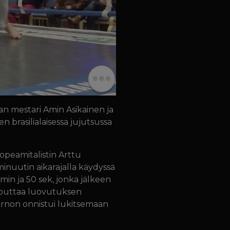
an mestari Amin Asikainen ja
 brasilialaisessa jujutsussa
opeamitalistin Arttu
inuutin aikarajalla käydyssä
 min ja 50 sek, jonka jälkeen
taputtaa luovutuksen
arnon onnistui lukitsemaan