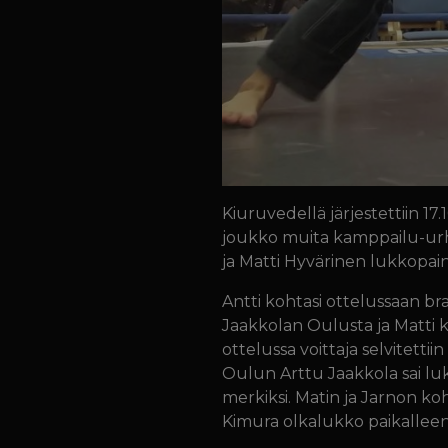
Kiuruvedellä järjestettiin 1
joukko muita kamppailu-urhei
ja Matti Hyvärinen lukkopain
Antti kohtasi ottelussaan br
Jaakkolan Oulusta ja Matti k
ottelussa voittaja selvitettii
Oulun Arttu Jaakkola sai lu
merkiksi. Matin ja Jarnon k
Kimura olkalukko paikalleen