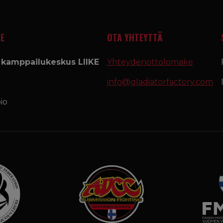
E
OTA YHTEYTTÄ
a kamppailukeskus LIIKE
Yhteydenottolomake
info@gladiatorfactory.com
io