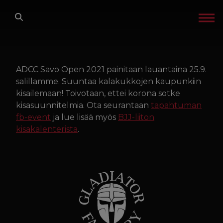
Siirry sisältöön
ETUSIVU
LAJIT
ADCC Savo Open 2021 painitaan lauantaina 25.9.
salillamme. Suuntaa kalakukkojen kaupunkiin
kisailemaan! Toivotaan, ettei korona sotke
TREENIT
kisasuunnitelmia. Ota seurantaan
tapahtuman
fb-event
ja lue lisää myös
BJJ-liiton
GLADIATOR FACTORY
kisakalenterista
.
OTA YHTEYTTÄ
IN ENGLISH
TREENIKALENTERI